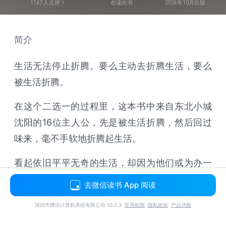
1167
人点评
在读此书
2024年10月出版
简介
生活无法停止折腾。要么主动去折腾生活，要么
被生活折腾。
在这个二选一的过程里，这本书中来自东北小城
沈阳的16位主人公，先是被生活折腾，然后回过
味来，毫不手软地折腾起生活。
看起依旧平平无奇的生活，却因为他们或为办一
张信用卡而收留陌生人过夜、或假扮上海人去浙
去微信读书 App 阅读
江求职、或身为00后开始抗癌、或跟抖音学装修
深圳市腾讯计算机系统有限公司 10.0.3
应用权限
隐私政策
产品功能
卖网红房、或留学归来失业多时终成了后厨杀鱼