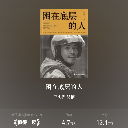
困在底层的人
三明治
吴楠
微信读书推荐值
72.1%
阅读
字数
4.7
13.1
万人
万字