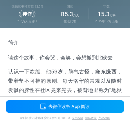
微信读书推荐值
92.5%
阅读
字数
85.3
15.3
万人
万字
7.9
万人点评
在读此书
2015年12月出版
简介
读这个故事，你会哭，会笑，会想搬到北欧去
认识一下欧维。他59岁，脾气古怪，嫌东嫌西，
带着坚不可摧的原则、每天恪守的常规以及随时
发飙的脾性在社区晃来晃去，被背地里称为“地狱
来的恶邻”。他每天一大早就四处巡视，搬动没停
去微信读书 App 阅读
进格线的脚踏车，检查垃圾是否按规定分类，抱
怨谁家的草坪还不修剪，诅咒那只掉了毛的流浪
深圳市腾讯计算机系统有限公司 10.0.3
应用权限
隐私政策
产品功能
猫。没完没了。他想自杀。直到一个十一月的早