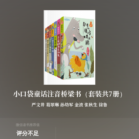
小口袋童话注音桥梁书（套装共7册）
严文井
葛翠琳
孙幼军
金波
张秋生
徐鲁
微信读书推荐值
评分不足