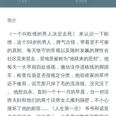
1
人点评
在读此书
简介
《一个叫欧维的男人决定去死》 来认识一下欧
维，这个59岁的男人，脾气古怪，带着坚不可摧
的原则、每天恪守的常规以及随时发飙的脾性在
社区晃来晃去，背地里被称为“地狱来的恶邻”。他
每天一大早就四处巡视，搬动没停进格线的脚踏
车，检查垃圾是否按规定分类，抱怨谁家的草坪
还不修剪，诅咒那只掉了毛的流浪猫。没完没了
。 他想自杀。直到一个十一月的早晨，当一对话
痨夫妇和他们的两个话痨女儿搬到隔壁，不小心
撞坏了他的邮筒…… 《人生第一次》 爷爷和诺亚