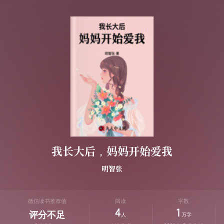
我长大后，妈妈开始爱我
明智张
微信读书推荐值
阅读
字数
4
1
评分不足
人
万字