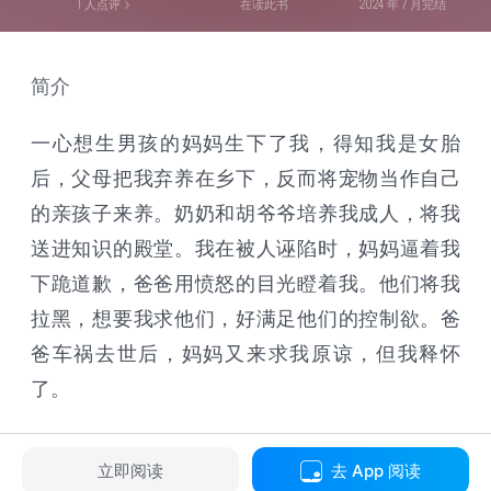
1
人点评
在读此书
2024 年 7 月完结
简介
一心想生男孩的妈妈生下了我，得知我是女胎
后，父母把我弃养在乡下，反而将宠物当作自己
的亲孩子来养。奶奶和胡爷爷培养我成人，将我
送进知识的殿堂。我在被人诬陷时，妈妈逼着我
下跪道歉，爸爸用愤怒的目光瞪着我。他们将我
拉黑，想要我求他们，好满足他们的控制欲。爸
爸车祸去世后，妈妈又来求我原谅，但我释怀
了。
立即阅读
去 App 阅读