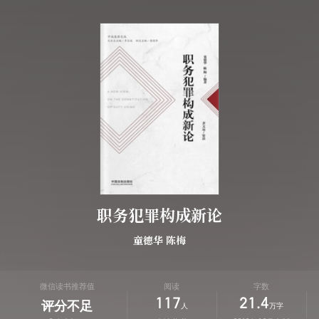
职务犯罪构成新论
童德华
陈梅
微信读书推荐值
阅读
字数
117
21.4
评分不足
人
万字