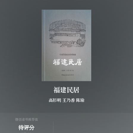
福建民居
高钐明
王乃香
陈瑜
微信读书推荐值
待评分