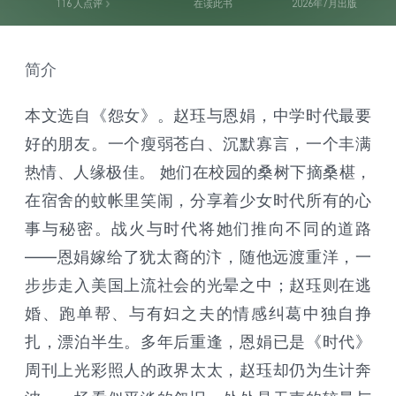
116
人点评
在读此书
2026年7月出版
简介
本文选自《怨女》。赵珏与恩娟，中学时代最要
好的朋友。一个瘦弱苍白、沉默寡言，一个丰满
热情、人缘极佳。 她们在校园的桑树下摘桑椹，
在宿舍的蚊帐里笑闹，分享着少女时代所有的心
事与秘密。战火与时代将她们推向不同的道路
——恩娟嫁给了犹太裔的汴，随他远渡重洋，一
步步走入美国上流社会的光晕之中；赵珏则在逃
婚、跑单帮、与有妇之夫的情感纠葛中独自挣
扎，漂泊半生。多年后重逢，恩娟已是《时代》
周刊上光彩照人的政界太太，赵珏却仍为生计奔