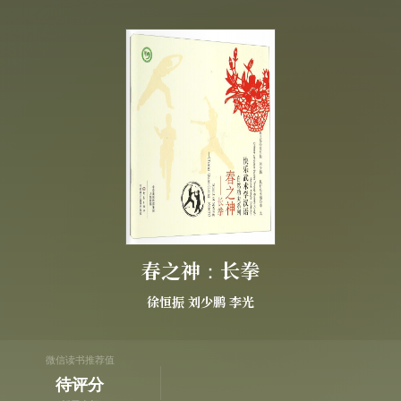
春之神：长拳
徐恒振
刘少鹏
李光
微信读书推荐值
待评分