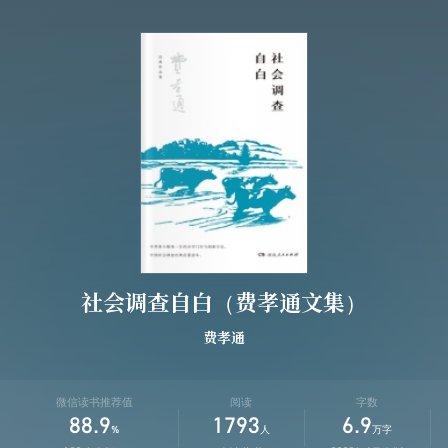
社会调查自白（费孝通文集）
费孝通
微信读书推荐值
阅读
字数
88.9
1793
6.9
%
人
万字