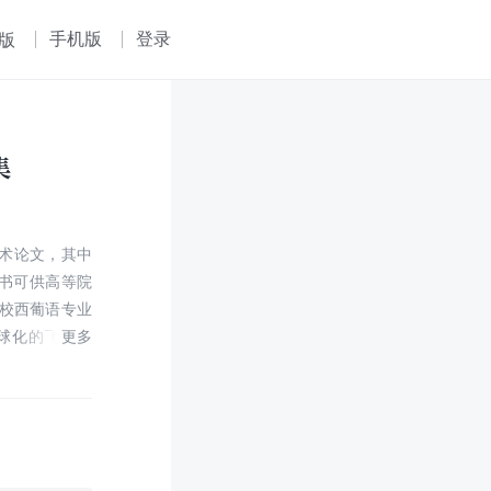
手机版
登录
版
集
学术论文，其中
本书可供高等院
校西葡语专业
球化的飞速发
学研究的发展
裨益，不仅可
互通。