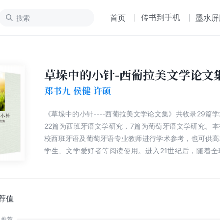
传书到手机
首页
墨水屏
草垛中的小针-西葡拉美文学论文
郑书九 侯健 许硕
《草垛中的小针----西葡拉美文学论文集》共收录29篇
22篇为西班牙语文学研究，7篇为葡萄牙语文学研究。
校西班牙语及葡萄牙语专业教师进行学术参考，也可供高
学生、文学爱好者等阅读使用。进入21世纪后，随着全
展，中国和西葡语国家文化交流的升温等因素对西葡语文
起到了积极的推动作用。因此，进行西葡语文学研究大有
以提高我国的科学文化水平，还能够促进国际文化的交流
荐值
推荐