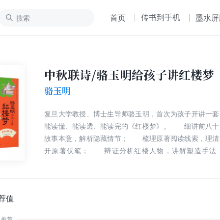
传书到手机
首页
墨水屏
中秋联诗/骆玉明给孩子讲红楼梦
骆玉明
复旦大学教授、博士生导师骆玉明，首次为孩子开讲一套
能读懂、能读透、能读完的《红楼梦》。 细讲前八十
故事本意，解析隐藏情节； 梳理原著阅读线索，理清
开原著伏笔； 辩证分析红楼人物，讲解塑造手法
性； 对比讲解高鹗续本，解析续本优劣，探寻作者
列是由复旦大学教授、博士生导师、中国古典文学专家骆
年儿童创作的《红楼梦》讲读系列，包含6册156讲。
骆玉明给孩子讲红楼梦》作者以《红楼梦》原著的故事
荐值
础，重新梳理阅读线索，揭示了原著所包含的众多伏笔和
推荐