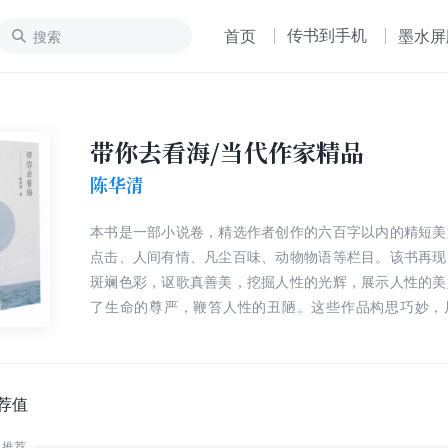
传书到手机
首页
墨水屏
带你去看海/当代作家精品
陈华清
本书是一部小说卷，精选作者创作的六百字以内的精短美
点击、人间有情、凡尘百味、动物物语等栏目。该书再现
斑斓色彩，讴歌真善美，挖掘人性的光辉，展示人性的美
了生命的尊严，鞭笞人性的丑陋。这些作品构思巧妙，
坤，指尖之中舞出风采，在简洁之中蕴藏丰富，在宁静之
在瞬息之间变化万千。这些美文篇幅短小，可谓纸短情长
本书文字流畅，情感真挚，文学价值突出。
荐值
推荐