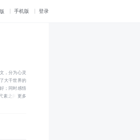
手机版
登录
版
文，分为心灵
了大千世界的
好；同时感悟
尺素之间见乾
中风起云涌，
，言简意深。