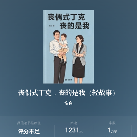
丧偶式丁克，丧的是我（轻故事）
恢白
微信读书推荐值
阅读
字数
1231
1
评分不足
人
万字