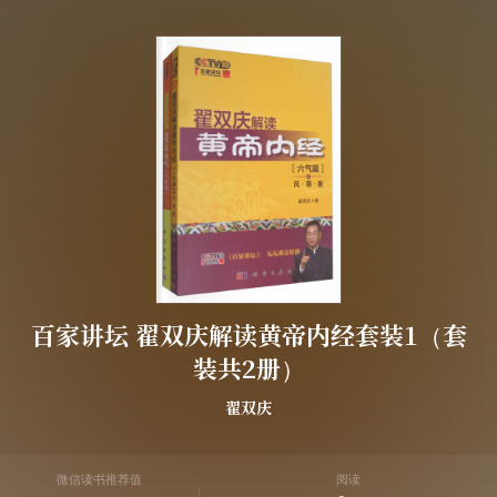
百家讲坛 翟双庆解读黄帝内经套装1（套
装共2册）
翟双庆
微信读书推荐值
阅读