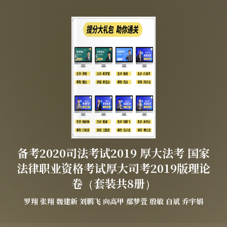
备考2020司法考试2019 厚大法考 国家
法律职业资格考试厚大司考2019版理论
卷（套装共8册）
罗翔
张翔
魏建新
刘鹏飞
向高甲
鄢梦萱
殷敏
白斌
乔宇娟