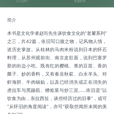
5
人点评
在读此书
简介
本书是文化学者赵珩先生谈饮食文化的“老饕系列”
之三，共42篇，依旧写口腹之物，记风物人情，
述历史掌故。从桂林的马肉米粉说到日本的怀石
料理，从苏州观前街、南京皮肚面，说到巴塞罗
那的街边小吃。既有红的樱桃、青的豆苗、香的
菌子、妙的香料，又有春韭秋菘、白水羊头、对
虾海胆、牛肉锅贴，以及已经消失或正在消失的
虎拉车与黑蹦筋、糟烩菜与炒三泥……依旧是“以
饮食为由，东拉西扯，谈些经历过的旧事”，或可
“从怀旧的角度阅读”，亦可“获取些闻所未闻的美