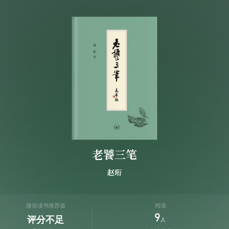
老饕三笔
赵珩
微信读书推荐值
阅读
9
评分不足
人