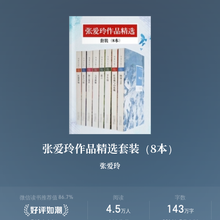
张爱玲作品精选套装（8本）
张爱玲
微信读书推荐值
阅读
字数
86.7%
4.5
143
万人
万字