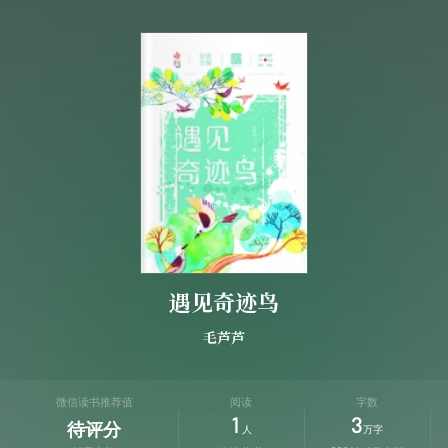
遇见奇迹鸟
毛芦芦
微信读书推荐值
阅读
字数
1
3
待评分
人
万字