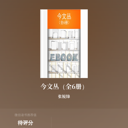
今文丛（全6册）
张锐锋
微信读书推荐值
待评分