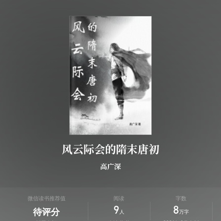
风云际会的隋末唐初
高广深
微信读书推荐值
阅读
字数
9
8
待评分
人
万字