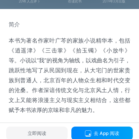
2098
人点评
在读此书
2019年3月出版
简介
本书为著名作家叶广芩的家族小说精华本，包括
《逍遥津》《三击掌》《拾玉镯》《小放牛》
等。小说以“我”的视角为轴线，以戏曲名为引子，
跳跃性地写了从民国到现在，从大宅门的世家贵
族到普通人，北京百年的人物众生相和时代交变
的沧桑。作者深谙传统文化与北京风土人情，行
文上又能将浪漫主义与现实主义相结合，这些都
赋予本书浓厚的京味和非凡的魅力。
立即阅读
去 App 阅读