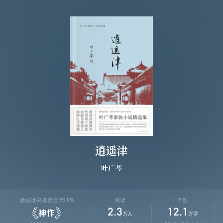
逍遥津
叶广芩
微信读书推荐值
阅读
字数
95.0%
2.3
12.1
万人
万字