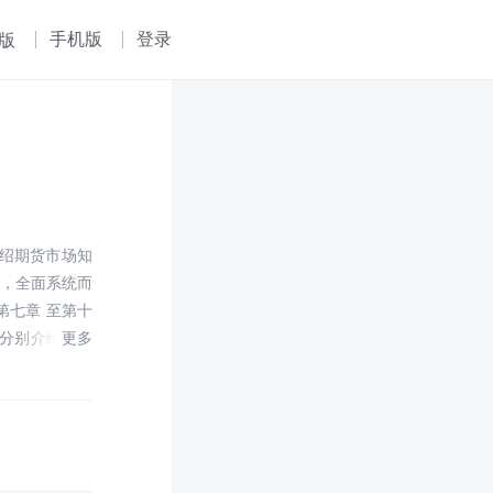
手机版
登录
版
绍期货市场知
系，全面系统而
第七章 至第十
章分别介绍了金
和外汇期货，
，共六章，分别
益分析、权利
开市场交易的
品市场的风险与