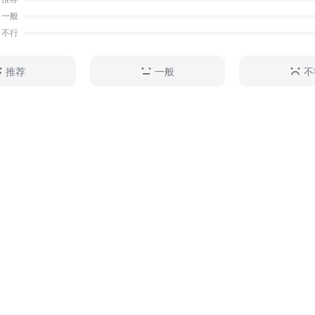
监管。 《期货与期权市场简明教程》全面采用国际、
一般
方法上广泛采用了简单明了的数学模型。《期货与期权市
不行
可作为高等院校金融、贸易、经济管理等专业研究生、M
级学生的教材，也可用作期货业内人员的培训教材。
推荐
一般
不