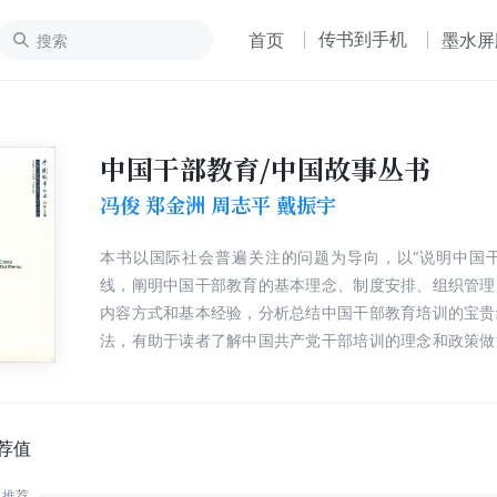
传书到手机
首页
墨水屏
中国干部教育/中国故事丛书
冯俊 郑金洲 周志平 戴振宇
本书以国际社会普遍关注的问题为导向，以“说明中国干
线，阐明中国干部教育的基本理念、制度安排、组织管理
内容方式和基本经验，分析总结中国干部教育培训的宝贵
法，有助于读者了解中国共产党干部培训的理念和政策做
释了中国的干部教育谁来管？学什么？怎么学？谁来教？
新世纪以来，随着经济全球化和信息时代的到来，世情、
发生了新变化，领导干部面对新情况、新问题，要不断地
提高新本领。以期达到各级领导干部不断提高推动科学发
荐值
和谐的本领，善于审时度势、进行战略思维的本领，总揽
推荐