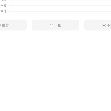
对复杂局面的本领，协调利益关系、开展群众工作的本领
一般
把握客观规律的本领，治党管党、解决自身问题的本领。
不行
推荐
一般
不