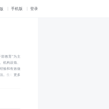
手机版
登录
版
部教育”为主
、机构设臵、
经验和有效做
法。生动地诠
在哪教？ 进入
国情、党情都
学习新知识，
展、促进社会
工作全局、应