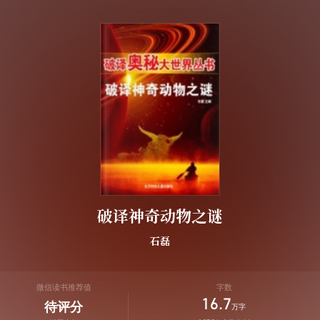
破译神奇动物之谜
石磊
微信读书推荐值
字数
16.7
待评分
万字