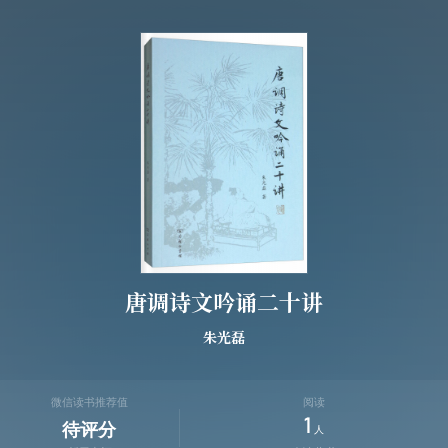
唐调诗文吟诵二十讲
朱光磊
微信读书推荐值
阅读
1
待评分
人