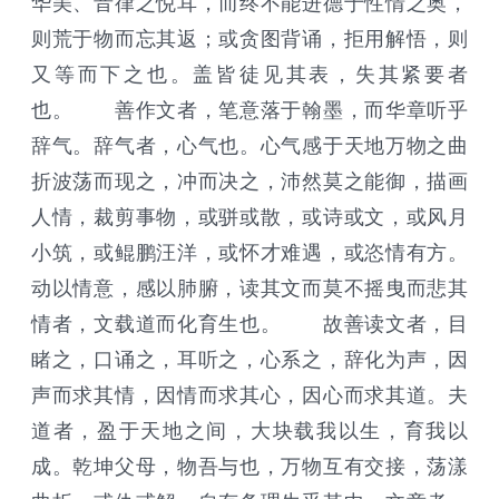
华美、音律之悦耳，而终不能进德于性情之奥，
则荒于物而忘其返；或贪图背诵，拒用解悟，则
又等而下之也。盖皆徒见其表，失其紧要者
也。 善作文者，笔意落于翰墨，而华章听乎
辞气。辞气者，心气也。心气感于天地万物之曲
折波荡而现之，冲而决之，沛然莫之能御，描画
人情，裁剪事物，或骈或散，或诗或文，或风月
小筑，或鲲鹏汪洋，或怀才难遇，或恣情有方。
动以情意，感以肺腑，读其文而莫不摇曳而悲其
情者，文载道而化育生也。 故善读文者，目
睹之，口诵之，耳听之，心系之，辞化为声，因
声而求其情，因情而求其心，因心而求其道。夫
道者，盈于天地之间，大块载我以生，育我以
成。乾坤父母，物吾与也，万物互有交接，荡漾