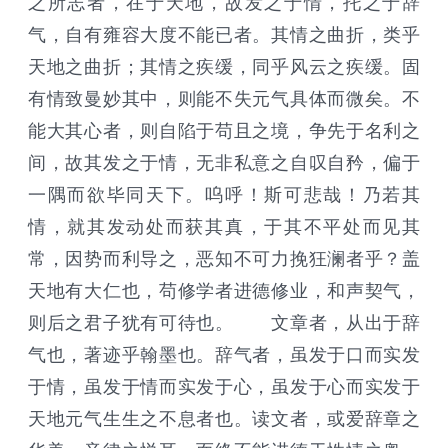
之所志者，在于天地，故发之于情，托之于辞
气，自有雍容大度不能已者。其情之曲折，类乎
天地之曲折；其情之疾缓，同乎风云之疾缓。固
有情致曼妙其中，则能不失元气具体而微矣。不
能大其心者，则自陷于苟且之境，争先于名利之
间，故其发之于情，无非私意之自叹自矜，偏于
一隅而欲毕同天下。呜呼！斯可悲哉！乃若其
情，就其发动处而获其真，于其不平处而见其
常，因势而利导之，恶知不可力挽狂澜者乎？盖
天地有大仁也，苟修学者进德修业，和声契气，
则后之君子犹有可待也。 文章者，从出于辞
气也，著迹乎翰墨也。辞气者，虽发于口而实发
于情，虽发于情而实发于心，虽发于心而实发于
天地元气生生之不息者也。读文者，或爱辞章之