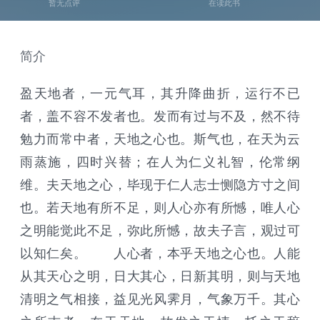
暂无点评
在读此书
简介
盈天地者，一元气耳，其升降曲折，运行不已
者，盖不容不发者也。发而有过与不及，然不待
勉力而常中者，天地之心也。斯气也，在天为云
雨蒸施，四时兴替；在人为仁义礼智，伦常纲
维。夫天地之心，毕现于仁人志士恻隐方寸之间
也。若天地有所不足，则人心亦有所憾，唯人心
之明能觉此不足，弥此所憾，故夫子言，观过可
以知仁矣。 人心者，本乎天地之心也。人能
从其天心之明，日大其心，日新其明，则与天地
清明之气相接，益见光风霁月，气象万千。其心