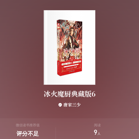
冰火魔厨典藏版6
唐家三少
微信读书推荐值
阅读
9
评分不足
人