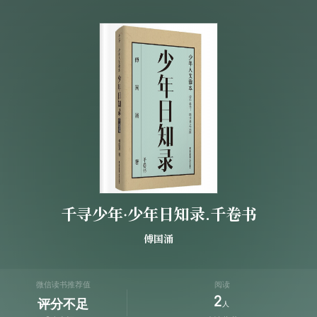
千寻少年·少年日知录.千卷书
傅国涌
微信读书推荐值
阅读
2
评分不足
人