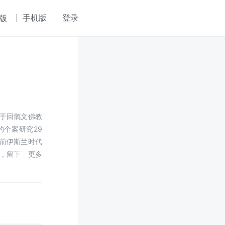
手机版
登录
版
于回鹘文佛教
个案研究29
前伊斯兰时代
大，留下了丰富
非常盛行，然
裕固族地区更完
世纪初，随着敦
，回鹘文字与
教的第一手资