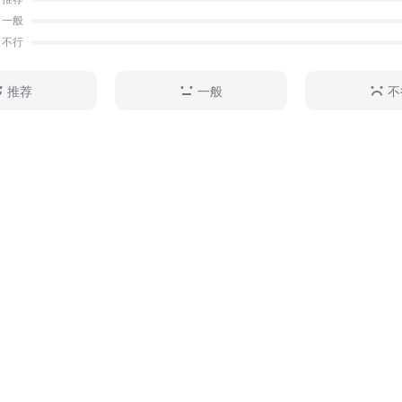
料。经国内外学者百年来的研究，数以千计的回鹘文佛教
一般
以相继刊布，且这些文献大部分都由西方学者首先刊布。
不行
文献研究》著者杨富学教授近三十年来一直致力于敦煌
密、酒泉诸地出土回鹘文佛教写本的研究，本书与西方
推荐
一般
不
同，在于不仅将这些文献首次翻译为汉语，而且对其价
释，其中有部分文献，如兰山范氏家藏回鹘文《华严经》
464窟回鹘文榜题属于首次刊布，学术意义重大。《回
究》在精细而审慎的文本研究之外，以国内外学者刊布的
基本资料，结合西域、敦煌的汉文写本、回鹘佛教艺术作
乘的有关记载，对9至18世纪间佛教在回鹘中的兴衰历
示了回鹘佛教在民间信仰、政治外交、科技变革与宗教交
的历史文化影响，富有开拓性。该书资料全面，信息丰富
论据充分，具有较高的学术价值。