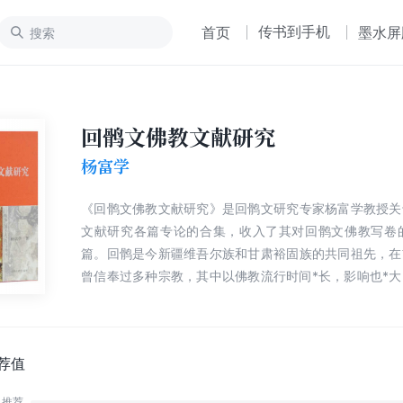
传书到手机
首页
墨水屏
回鹘文佛教文献研究
杨富学
《回鹘文佛教文献研究》是回鹘文研究专家杨富学教授关
文献研究各篇专论的合集，收入了其对回鹘文佛教写卷的
篇。回鹘是今新疆维吾尔族和甘肃裕固族的共同祖先，在
曾信奉过多种宗教，其中以佛教流行时间*长，影响也*
的回鹘文佛教文献。回鹘文初创于8世纪，在回鹘一度
而，15世纪以后在西域地区不复流行，18世纪后在河西
全失传，成为不为人知的“死文字”。直到19世纪末20
煌、吐鲁番等地考古工作的开展和大批回鹘文写本的发现
荐值
文献才重新引起世人的关注，成为我们认识古代回鹘佛
推荐