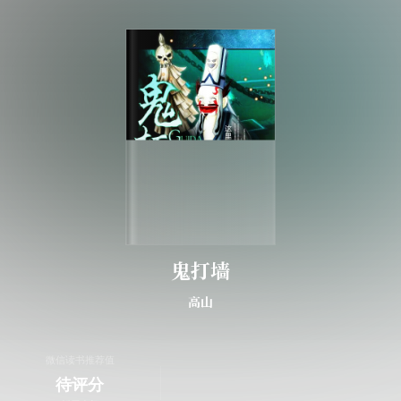
鬼打墙
高山
微信读书推荐值
待评分