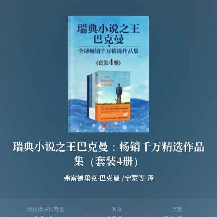
瑞典小说之王巴克曼：畅销千万精选作品
集（套装4册）
弗雷德里克·巴克曼
/
宁蒙
等
译
微信读书推荐值
阅读
字数