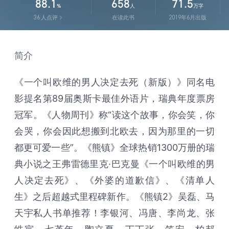
88.1
658
71.5
%
人
万字
36
人点评
在读此书
2019年6月出版
简介
《一个叫欧维的男人决定去死（新版）》同名电
影提名第89届奥斯卡最佳外语片，瑞典年度票房
冠军。《人物周刊》称“读这个故事，你会笑，你
会哭，你会因此想搬到北欧去，因为那里的一切
都更可爱一些”。《熊镇》全球热销1300万册的瑞
典小说之王弗雷德里克·巴克曼《一个叫欧维的男
人决定去死》、《外婆的道歉信》、《清单人
生》之后超越式里程碑新作。《熊镇2》吴磊、马
天宇私人书单推荐！李银河、冯唐、李尚龙、张