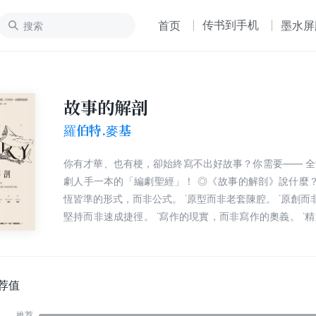
传书到手机
首页
墨水屏
故事的解剖
羅伯特.麥基
你有才華、也有梗，卻始終寫不出好故事？你需要—— 全世界導演、編
劇人手一本的「編劇聖經」！ ◎《故事的解剖》說什麼？ ˙放諸四海永
恆皆準的形式，而非公式。 ˙原型而非老套陳腔。 ˙原創而非複製。 ˙縝密
堅持而非速成捷徑。 ˙寫作的現實，而非寫作的奧義。 ˙精通「說故事」
這門技藝，而非揣測市場需求。 ˙尊重觀眾而非自以為是。 ◆ 啓發皮克
斯創意總監John Lasseter、《魔戒》導演Peter Jackson！ 全世界
視創作界，人人拜讀他的「故事學」！ ★美國哈佛、耶魯、加州大學洛
杉磯分校、南加大， 以及巴黎、倫敦、慕尼黑、羅馬等世界各大院校電
荐值
影學院必備教材！ ★ 1997年出版，暢銷20餘國，長占美國亞瑪遜網路
推荐