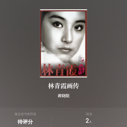
林青霞画传
黄晓阳
微信读书推荐值
阅读
2
待评分
人