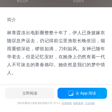
暂无点评
在读此书
简介
林青霞淡出电影圈整整十年了，伊人已身披嫁衣
随叹息声远去，仍记得前尘里渔歌长晚依旧，烟
雨重锁深处，锣鼓如滴，刀剑如风。女神已随年
华老去，但是记忆安好，在她身上仍然有着一代
人不可抹去的青春烙印。她依然是我们的梦中情
人。
立即阅读
去 App 阅读
深圳市腾讯计算机系统有限公司 10.0.3
应用权限
隐私政策
产品功能