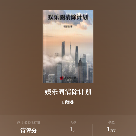
娱乐圈清除计划
明智张
微信读书推荐值
阅读
字数
1
1
待评分
人
万字