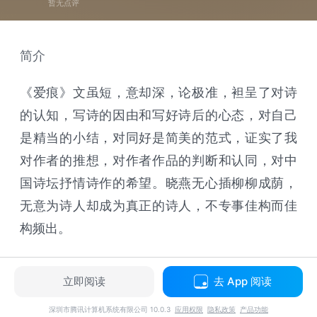
暂无点评
简介
《爱痕》文虽短，意却深，论极准，袒呈了对诗
的认知，写诗的因由和写好诗后的心态，对自己
是精当的小结，对同好是简美的范式，证实了我
对作者的推想，对作者作品的判断和认同，对中
国诗坛抒情诗作的希望。晓燕无心插柳柳成荫，
无意为诗人却成为真正的诗人，不专事佳构而佳
构频出。
立即阅读
去 App 阅读
深圳市腾讯计算机系统有限公司 10.0.3
应用权限
隐私政策
产品功能