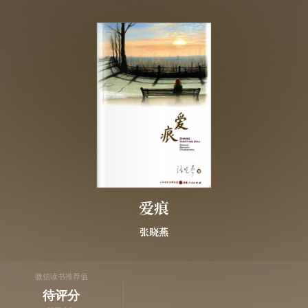
爱痕
张晓燕
微信读书推荐值
待评分