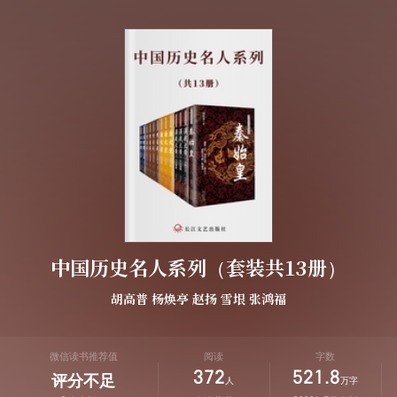
中国历史名人系列（套装共13册）
胡高普
杨焕亭
赵扬
雪垠
张鸿福
微信读书推荐值
阅读
字数
372
521.8
评分不足
人
万字