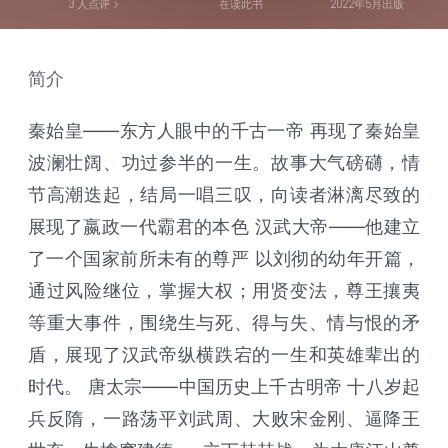
3
人点评
在读此书
2022年5月出版
简介
秦始皇——东方人眼中的千古一帝 再现了秦始皇
波澜壮阔、功过参半的一生。故事大气磅礴，情
节高潮迭起，结局一唱三叹，向读者淋漓尽致的
展现了嬴政一代霸君的本色 汉武大帝——他建立
了一个国家前所未有的尊严 以刘彻的幼年开篇，
通过风险继位，掌握大权；用贤变法，尊王攘夷
等重大事件，围绕生与死、得与失、情与恨的矛
盾，展现了汉武帝纵横跌宕的一生和英雄辈出的
时代。 唐太宗——中国历史上千古明帝 十八岁起
兵反隋，一路荡平刘武周、大败宋金刚、逼降王