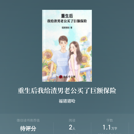
重生后我给渣男老公买了巨额保险
福猪猪哈
微信读书推荐值
阅读
字数
2
1.1
待评分
人
万字