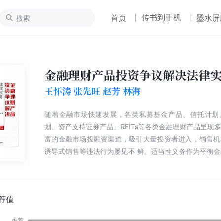
传书到手机
首页
墨水屏
金融理财产品投资争议解决法律
王怀涛 张先旺 赵芳 林海
随着金融市场快速发展，各类私募基金产品、信托计划
划、资产支持证券产品、REITs等各类金融理财产品呈现
富的金融市场投融资渠道，吸引大量投资者进入，销售机
诱导式销售等违法行为屡见不 鲜。适当性义务作为平衡
双方交易地位不平等、信息不对称的有效工具，已经成为
场普遍采用的保护投资者权益和管控创新风险的制度，可
融服务的一项基本原则。投资者适当性管理、合格投资者
认为是维护社会稳定的一大关键。虽然国内适当性义务的
荐值
展较晚，但近几年来越来越受到重视，适当性义务案件近
推荐