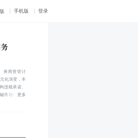
手机版
登录
版
实务
、券商资管计
多元化演变，丰
构违规承诺、
金融市场中买卖
国际上成熟市
以说是现代金
认定制度 也被
概念和制度发
几年呈迅速增