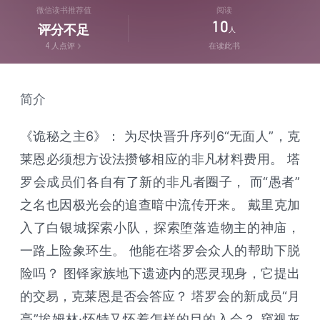
微信读书推荐值
阅读
10
评分不足
人
4
人点评
在读此书
简介
《诡秘之主6》： 为尽快晋升序列6“无面人”，克
莱恩必须想方设法攒够相应的非凡材料费用。 塔
罗会成员们各自有了新的非凡者圈子， 而“愚者”
之名也因极光会的追查暗中流传开来。 戴里克加
入了白银城探索小队，探索堕落造物主的神庙，
一路上险象环生。 他能在塔罗会众人的帮助下脱
险吗？ 图铎家族地下遗迹内的恶灵现身，它提出
的交易，克莱恩是否会答应？ 塔罗会的新成员“月
亮”埃姆林·怀特又怀着怎样的目的入会？ 窥视灰