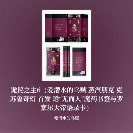
诡秘之主6（爱潜水的乌贼 蒸汽朋克 克
苏鲁奇幻 首发 赠“无面人”魔药书签与罗
塞尔大帝语录卡）
爱潜水的乌贼