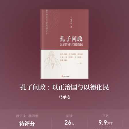
孔子问政：以正治国与以德化民
马平安
微信读书推荐值
阅读
字数
26
9.9
待评分
人
万字