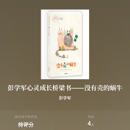
彭学军心灵成长桥梁书——没有壳的蜗牛
彭学军
微信读书推荐值
阅读
4
待评分
人