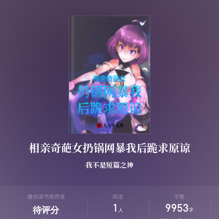
相亲奇葩女扔锅网暴我后跪求原谅
我不是短篇之神
微信读书推荐值
阅读
字数
1
9953
待评分
人
字