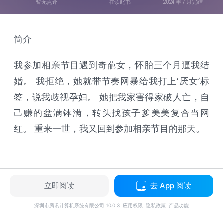
暂无点评
在读此书
2024 年 7 月完结
简介
我参加相亲节目遇到奇葩女，怀胎三个月逼我结
婚。 我拒绝，她就带节奏网暴给我打上‘厌女’标
签，说我歧视孕妇。 她把我家害得家破人亡，自
己赚的盆满钵满，转头找孩子爹美美复合当网
红。 重来一世，我又回到参加相亲节目的那天。
立即阅读
去 App 阅读
深圳市腾讯计算机系统有限公司 10.0.3
应用权限
隐私政策
产品功能