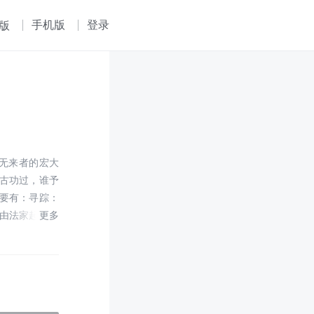
手机版
登录
版
后无来者的宏大
古功过，谁予
要有：寻踪：
由法家起；探
一曲未尽国已