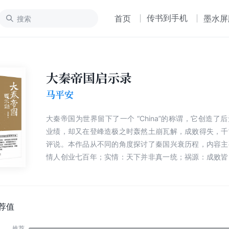
传书到手机
首页
墨水屏
大秦帝国启示录
马平安
大秦帝国为世界留下了一个 “China”的称谓，它创造了
业绩，却又在登峰造极之时轰然土崩瓦解，成败得失，千
评说。本作品从不同的角度探讨了秦国兴衰历程，内容主
情人创业七百年；实情：天下并非真一统；祸源：成败皆
踪：千古一帝蜕变记；异化：并非二世在秉政；夭亡：
亡；安魂：百代都行秦政法。……
荐值
推荐