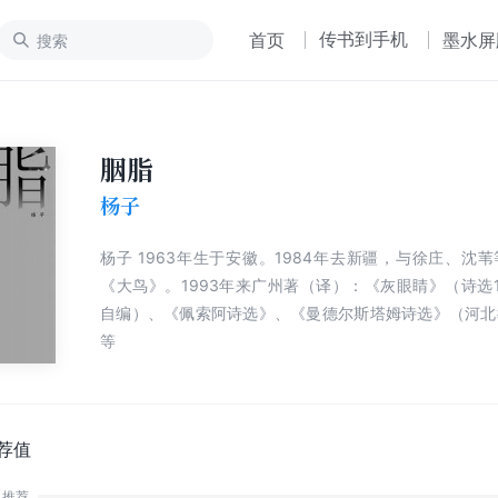
传书到手机
首页
墨水屏
胭脂
杨子
杨子 1963年生于安徽。1984年去新疆，与徐庄、沈
《大鸟》。1993年来广州著（译）：《灰眼睛》（诗选199
自编）、《佩索阿诗选》、《曼德尔斯塔姆诗选》（河北
等
荐值
推荐