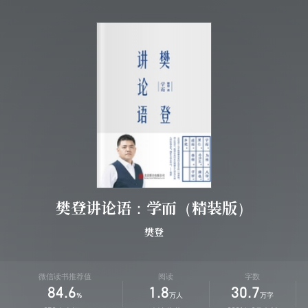
樊登讲论语：学而（精装版）
樊登
微信读书推荐值
阅读
字数
84.6
1.8
30.7
%
万人
万字