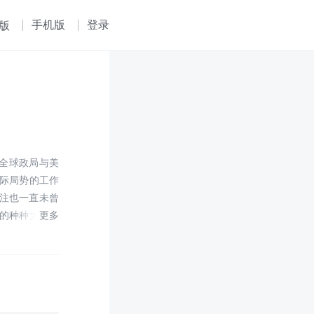
手机版
登录
版
对全球政局与美
国际局势的工作
注也一直未曾
生的种种大事，
记”的方式，从
题的心态。