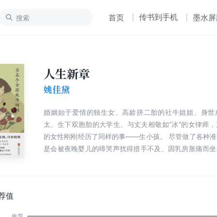
传书到手机
首页
墨水屏
人生新章
姚佳黛
婚姻始于爱情的独生女、高龄拼二胎的社牛姐姐、身世
太、生下双胞胎的大学生、与丈夫相敬如“冰”的女律师
的女性刚刚经历了同样的事——生小孩。 尽管做了各种准备，但她们还
是会被夜晚婴儿的啼哭声扰得措手不及、因乳房胀痛而坐
往的生活节奏被打乱而感到困顿…… 在与生理和心理博弈的过程中，她
们没有退路。 ★荣获微信读书飙升榜冠军、新书榜冠军、小说榜亚军，
高产人气作家姚佳黛倾情之作 ★揭开产后遮羞布，将生育的真实模样原
原本本告诉你 ★别出心裁的产妇视角，发生在月子中心里的女性群像故
荐值
事 ★结不结婚、生不生小孩，人生怎么选都是利弊并存，唯有一边承受
推荐