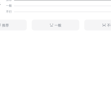
足
一边成长 ★推荐所有女孩读一读，因为这不只聊生育，更是一次深入探
一般
讨女性身份与自我成长的过程
不行
推荐
一般
不