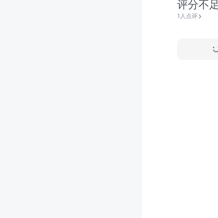
评分不
1人点评