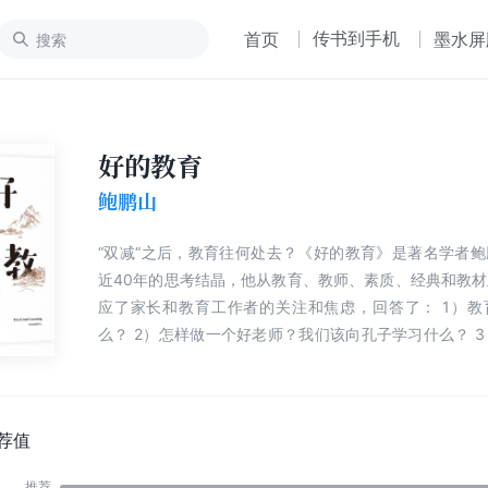
传书到手机
首页
墨水屏
好的教育
鲍鹏山
“双减“之后，教育往何处去？《好的教育》是著名学者
近40年的思考结晶，他从教育、教师、素质、经典和教
应了家长和教育工作者的关注和焦虑，回答了： 1）教育的使命是什
么？ 2）怎样做一个好老师？我们该向孔子学习什么？ 3）素质教育的
定义与内涵是什么？“兴、观、群、怨”这四种精神为何如此重
孩子为什么一定要读元典和经典？ 5）什么是好教材的核心因素？我们
缺了什么？ 本书指出既要重视知识传授与技能教育，更要重视唤醒孩子
的生命力，提升其价值判断力和审美鉴赏力，使其成为一
荐值
和社会责任感的人。 当你为教育和“双减”焦虑，不妨读读鲍鹏山的《好
推荐