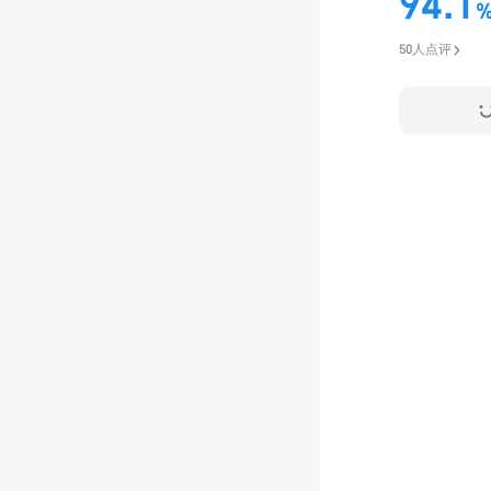
94.1
50人点评