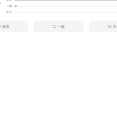
的教育》。 当你理解了教育的本质，你便不再焦虑。 使我们焦虑的，不
%
一般
是问题，是我们对问题的理解。 本书适合教育决策者、教师、家长以及
不行
所有关心教育事业发展的人士阅读使用。
推荐
一般
不