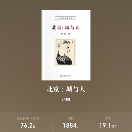
北京：城与人
赵园
微信读书推荐值
阅读
字数
76.2
1884
19.1
%
人
万字