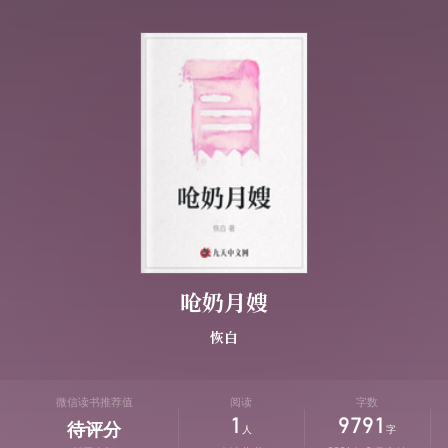
呛奶月嫂
恢白
微信读书推荐值
阅读
字数
1
9791
待评分
人
字